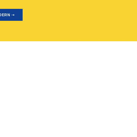
DERN ➝
FOLG
bis zu Ihrem