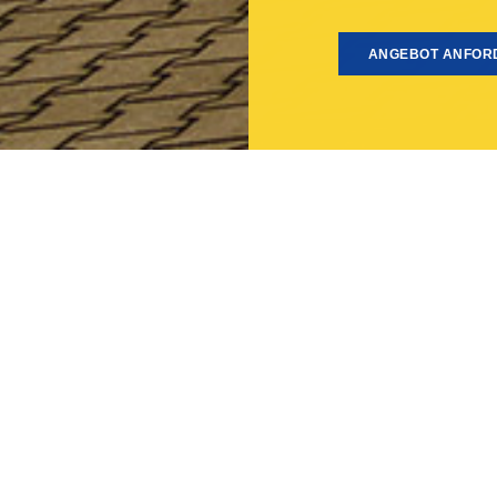
ANGEBOT ANFOR
ZEN SIE DIE VORTEILE VON HAAF-STS LOGISTIK FÜR IHREN GESCHÄFTSER
rtieren Stahl Coils flexibel und zuverlässig 
gewünschten Bestimmungsort.