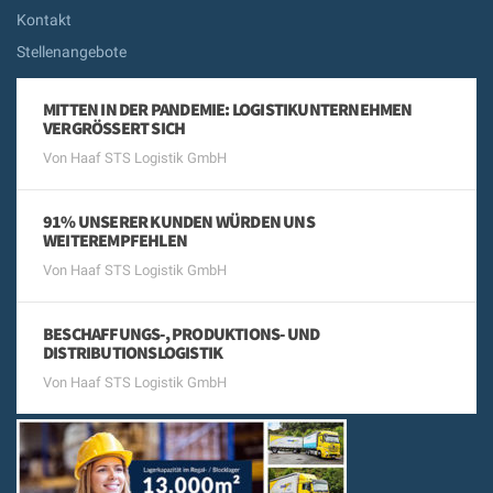
Kontakt
Stellenangebote
MITTEN IN DER PANDEMIE: LOGISTIKUNTERNEHMEN
VERGRÖSSERT SICH
Von Haaf STS Logistik GmbH
91% UNSERER KUNDEN WÜRDEN UNS
WEITEREMPFEHLEN
Von Haaf STS Logistik GmbH
BESCHAFFUNGS-, PRODUKTIONS- UND
DISTRIBUTIONSLOGISTIK
Von Haaf STS Logistik GmbH