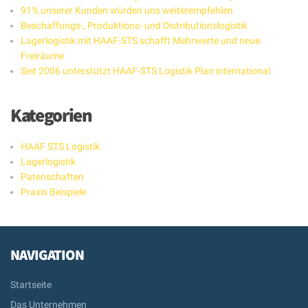
91% unserer Kunden würden uns weiterempfehlen
Beschaffungs-, Produktions- und Distributionslogistik
Lagerlogistik mit HAAF-STS schafft Mehrwerte und neue
Freiräume
Seit 2006 unterstützt HAAF-STS Logistik Plan international
Kategorien
HAAF STS Logistik
Lagerlogistik
Patenschaften
Praxis Beispiele
NAVIGATION
Startseite
Das Unternehmen